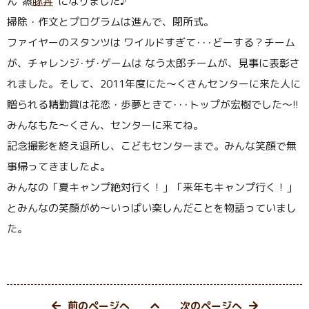
ん“蒸
豚丼
”になりました♪
掃除・作文とプログラムは進んで、閉所式。
ファイヤーのスタンツは ワイルドすぎて･･･どーする？チーム
が、チャレンジ･ザ･ゲームは なう太郎チームが、見事に表彰さ
れました。そして、2011年度にた〜くさんセンターに来た人に
贈られる精勤賞は花恋・歩夢ときて･･･トップが宏樹でした〜!!
みんなもた〜くさん、センターに来てね。
記念撮影を終え退所し、こどもセンターまで。みんな笑顔で無
事帰ってきましたよ。
みんなの「夏キャンプ絶対行く！」「来年もキャンプ行く！」
とみんなの笑顔がめ〜いっぱい楽しんだことを物語っていまし
た。
前のページへ
次のページへ