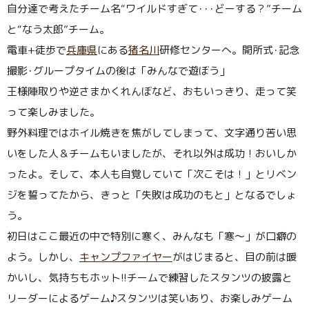
自分達で考えたチーム名“ワイルドすぎて･･･どーする？”チーム
と“なう太郎”チーム。
電車+徒歩で
兵庫県
にある
猪名川
研修センターへ。開所式･記念
撮影･グループタイムの後は「みんなで遊ぼう」
王様陣取りや逆さまかくれんぼなど、おもいっきり、走って笑
って楽しみました。
野外料理ではホイル焼きを焦がしてしまって、文字通り苦い思
いをした人＆チームもいましたが、それ以外は成功！おいしか
ったよ。そして、本人も自覚していて「次こそは！」とリベン
ジを誓ってたから、きっと「失敗は成功のもと」となるでしょ
う。
初日はここ最近の中で特別に寒く、みんなも「寒〜」が口癖の
よう。しかし、
キャンプファイヤー
がはじまると、目の前は暖
かいし、気持ちもホット!!チームで練習したスタンツの披露と
リーダーによるゲーム♪スタンツは笑いあり、お楽しみゲーム