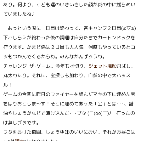
あり。何より、こども達のいきいきした顔が炎の中に揺らめい
ていましたね♪
あっという間に一日目は終わって、春キャンプ２日目(≧▽≦)
下ごしらえが終わった後の調理は自分たちでカートンドックを
作ります。かまど係は２日目も大人気。何度もやっているとコ
ツもつかんでくるからね。みんながんばろうね。
チャレンジ･ザ･ゲーム。今年も水切り、
ジェット風船
飛ばし、
丸太わたり。それに、宝探しも加わり、自然の中で大ハッス
ル！
ゲームの合間に昨日のファイヤーを組んだマキの下に埋めた宝
をほりおこしま〜す！そこに埋めてあった「宝」とは･･･、醤
油やしょうがなどで漬け込んだ･･･ブタ (￣(oo)￣)ﾉ 作ったの
は蒸しブタです。
フタをあけた瞬間、しょうゆ味のいいにおい。それがお昼ごは