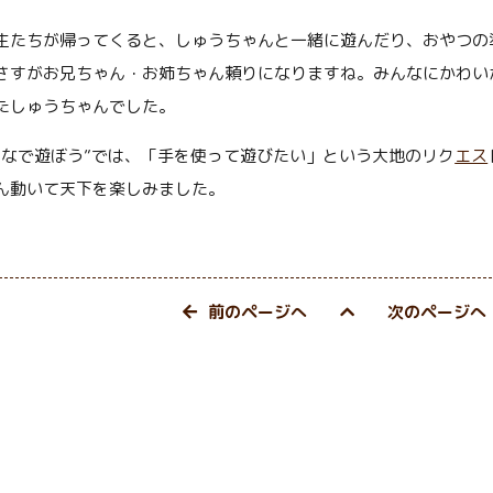
たちが帰ってくると、しゅうちゃんと一緒に遊んだり、おやつの
さすがお兄ちゃん・お姉ちゃん頼りになりますね。みんなにかわい
たしゅうちゃんでした。
なで遊ぼう”では、「手を使って遊びたい」という大地のリク
エス
ん動いて天下を楽しみました。
前のページへ
次のページへ