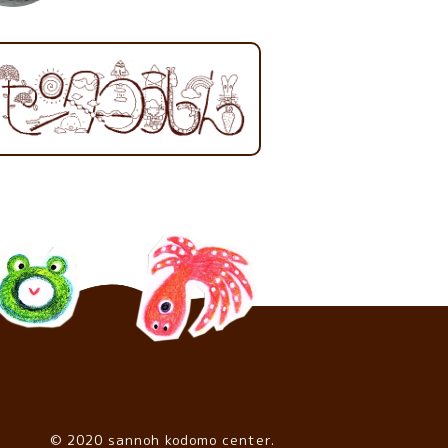
© 2020 sannoh kodomo center.