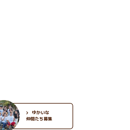
ゆかいな
仲間たち募集