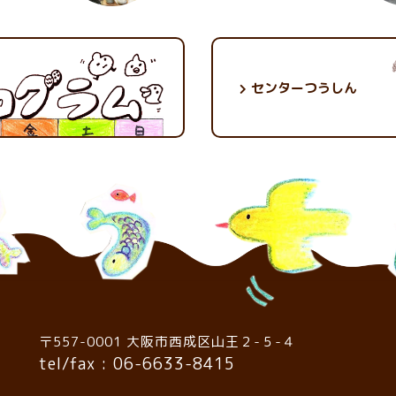
センターつうしん
〒557-0001 大阪市西成区山王２-５-４
tel/fax : 06-6633-8415