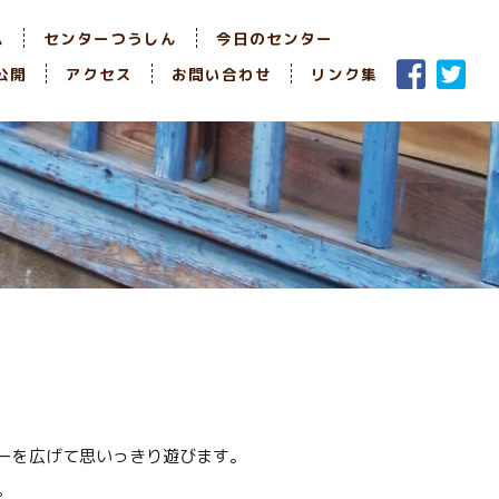
ム
センターつうしん
今日のセンター
公開
アクセス
お問い合わせ
リンク集
ーを広げて思いっきり遊びます。
。