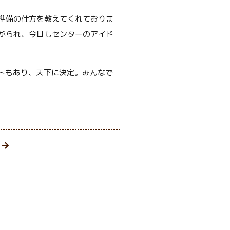
準備の仕方を教えてくれておりま
がられ、今日もセンターのアイド
トもあり、天下に決定。みんなで