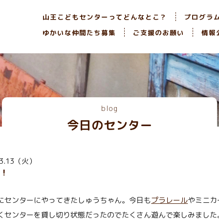
山王こどもセンターってどんなとこ？
プログラ
ゆかいな仲間たち募集
ご支援のお願い
情報
blog
今日のセンター
03.13（火）
が！
センターにやってきたしゅうちゃん。今日も
プラレール
やミニカ
くセンターを貸し切り状態だったのでたくさん遊んで楽しみました