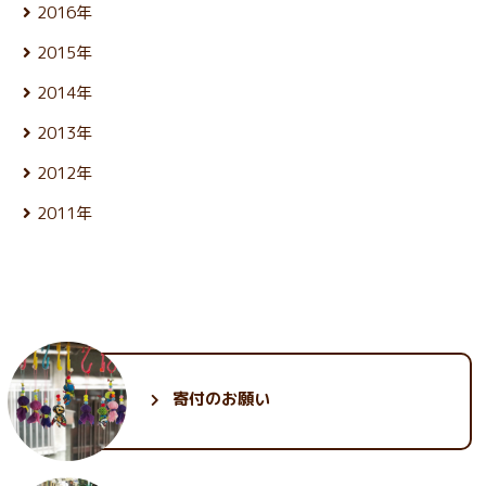
3月 (25)
10月 (26)
1月 (24)
8月 (26)
2016年
6月 (25)
4月 (25)
11月 (25)
2月 (22)
9月 (22)
7月 (27)
5月 (23)
12月 (27)
3月 (25)
10月 (25)
1月 (21)
8月 (26)
2015年
6月 (25)
4月 (24)
11月 (24)
2月 (21)
9月 (24)
7月 (26)
5月 (24)
12月 (26)
3月 (25)
10月 (24)
1月 (22)
8月 (26)
2014年
6月 (27)
4月 (24)
11月 (25)
2月 (23)
9月 (23)
7月 (27)
5月 (25)
12月 (26)
3月 (25)
10月 (26)
1月 (22)
8月 (25)
2013年
6月 (27)
4月 (25)
11月 (25)
2月 (23)
9月 (22)
7月 (24)
5月 (28)
12月 (27)
3月 (25)
10月 (25)
1月 (23)
8月 (26)
2012年
6月 (27)
4月 (23)
11月 (26)
2月 (23)
9月 (23)
7月 (27)
5月 (24)
12月 (25)
3月 (26)
10月 (28)
1月 (23)
8月 (25)
2011年
6月 (27)
4月 (24)
11月 (25)
2月 (23)
9月 (23)
7月 (28)
5月 (25)
12月 (29)
3月 (26)
10月 (28)
1月 (21)
8月 (26)
6月 (26)
4月 (24)
11月 (30)
2月 (24)
9月 (26)
7月 (28)
5月 (26)
3月 (24)
10月 (33)
1月 (22)
8月 (25)
6月 (28)
4月 (24)
2月 (23)
9月 (34)
7月 (27)
5月 (25)
3月 (25)
1月 (24)
8月 (28)
6月 (29)
4月 (25)
2月 (24)
7月 (31)
5月 (28)
3月 (26)
1月 (23)
6月 (35)
4月 (26)
2月 (25)
寄付のお願い
5月 (30)
3月 (30)
1月 (25)
2月 (32)
1月 (30)