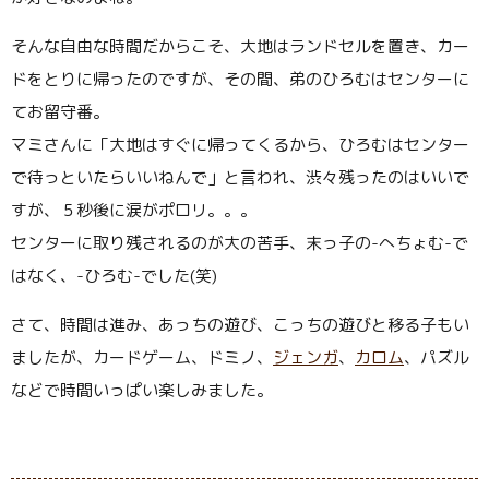
そんな自由な時間だからこそ、大地はランドセルを置き、カー
ドをとりに帰ったのですが、その間、弟のひろむはセンターに
てお留守番。
マミさんに「大地はすぐに帰ってくるから、ひろむはセンター
で待っといたらいいねんで」と言われ、渋々残ったのはいいで
すが、５秒後に涙がポロリ。。。
センターに取り残されるのが大の苦手、末っ子の-へちょむ-で
はなく、-ひろむ-でした(笑)
さて、時間は進み、あっちの遊び、こっちの遊びと移る子もい
ましたが、カードゲーム、ドミノ、
ジェンガ
、
カロム
、パズル
などで時間いっぱい楽しみました。