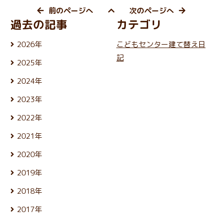
前のページへ
次のページへ
過去の記事
カテゴリ
2026年
こどもセンター建て替え日
8月 (5)
記
2025年
7月 (25)
12月 (24)
6月 (26)
2024年
11月 (21)
5月 (23)
12月 (25)
10月 (25)
4月 (22)
2023年
11月 (22)
9月 (23)
3月 (25)
12月 (26)
10月 (25)
8月 (24)
2022年
2月 (21)
11月 (24)
9月 (24)
7月 (27)
1月 (21)
12月 (26)
10月 (24)
8月 (25)
2021年
6月 (23)
11月 (24)
9月 (24)
7月 (27)
5月 (25)
12月 (26)
10月 (26)
8月 (26)
2020年
6月 (24)
4月 (25)
11月 (24)
9月 (24)
7月 (24)
5月 (24)
12月 (26)
3月 (24)
10月 (25)
8月 (26)
2019年
6月 (26)
4月 (25)
11月 (23)
2月 (21)
9月 (19)
7月 (28)
5月 (27)
12月 (25)
3月 (25)
10月 (27)
1月 (22)
8月 (25)
2018年
6月 (30)
4月 (24)
11月 (24)
2月 (23)
9月 (23)
7月 (24)
5月 (23)
12月 (25)
3月 (26)
10月 (23)
1月 (21)
8月 (26)
2017年
6月 (26)
4月 (25)
11月 (25)
2月 (23)
9月 (23)
7月 (25)
5月 (24)
12月 (26)