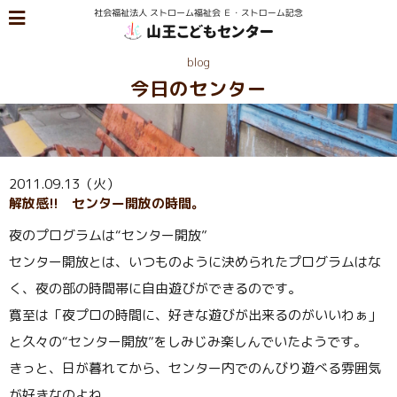
blog
今日のセンター
2011.09.13（火）
解放感!! センター開放の時間。
夜のプログラムは“センター開放”
センター開放とは、いつものように決められたプログラムはな
く、夜の部の時間帯に自由遊びができるのです。
寛至は「夜プロの時間に、好きな遊びが出来るのがいいわぁ」
と久々の“センター開放”をしみじみ楽しんでいたようです。
きっと、日が暮れてから、センター内でのんびり遊べる雰囲気
が好きなのよね。