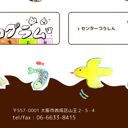
センターつうしん
〒557-0001 大阪市西成区山王２-５-４
tel/fax : 06-6633-8415