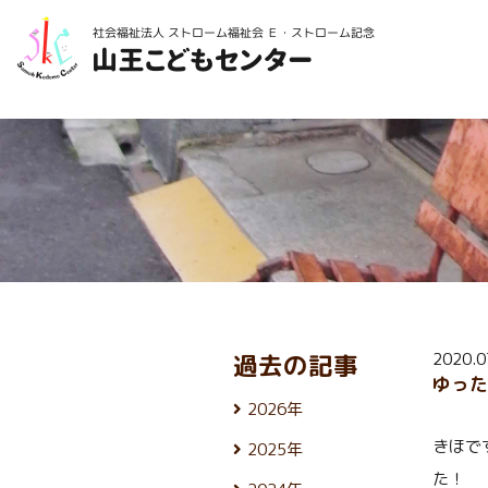
2020.
過去の記事
ゆっ
2026年
8月 (5)
きほで
2025年
7月 (25)
12月 (24)
た！
6月 (26)