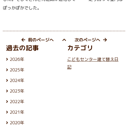
ぽっかぽかでした。
前のページへ
次のページへ
過去の記事
カテゴリ
2026年
こどもセンター建て替え日
8月 (5)
記
2025年
7月 (25)
12月 (24)
6月 (26)
2024年
11月 (21)
5月 (23)
12月 (25)
10月 (25)
4月 (22)
2023年
11月 (22)
9月 (23)
3月 (25)
12月 (26)
10月 (25)
8月 (24)
2022年
2月 (21)
11月 (24)
9月 (24)
7月 (27)
1月 (21)
12月 (26)
10月 (24)
8月 (25)
2021年
6月 (23)
11月 (24)
9月 (24)
7月 (27)
5月 (25)
12月 (26)
10月 (26)
8月 (26)
2020年
6月 (24)
4月 (25)
11月 (24)
9月 (24)
7月 (24)