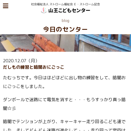
blog
今日のセンター
2020.12.07（月）
だしもの練習と暗闇おにごっこ
たむっちです。今日はほどほどに出し物の練習をして、暗闇お
にごっこをしました。
ダンボールで迷路にて電気を消すと・・・もうすっかり真っ暗
闇☆彡
暗闇でテンションが上がり、キャーキャー走り回るこども達で
した。そしてどんどん迷路が進化して・・・走り回って室内は