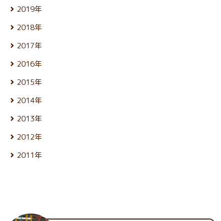
5月 (24)
12月 (26)
3月 (24)
10月 (25)
8月 (26)
2019年
6月 (26)
4月 (25)
11月 (23)
2月 (21)
9月 (19)
7月 (28)
5月 (27)
12月 (25)
3月 (25)
10月 (27)
1月 (22)
8月 (25)
2018年
6月 (30)
4月 (24)
11月 (24)
2月 (23)
9月 (23)
7月 (24)
5月 (23)
12月 (25)
3月 (26)
10月 (23)
1月 (21)
8月 (26)
2017年
6月 (26)
4月 (25)
11月 (25)
2月 (23)
9月 (23)
7月 (25)
5月 (24)
12月 (26)
3月 (25)
10月 (26)
1月 (24)
8月 (26)
2016年
6月 (25)
4月 (25)
11月 (25)
2月 (22)
9月 (22)
7月 (27)
5月 (23)
12月 (27)
3月 (25)
10月 (25)
1月 (21)
8月 (26)
2015年
6月 (25)
4月 (24)
11月 (24)
2月 (21)
9月 (24)
7月 (26)
5月 (24)
12月 (26)
3月 (25)
10月 (24)
1月 (22)
8月 (26)
2014年
6月 (27)
4月 (24)
11月 (25)
2月 (23)
9月 (23)
7月 (27)
5月 (25)
12月 (26)
3月 (25)
10月 (26)
1月 (22)
8月 (25)
2013年
6月 (27)
4月 (25)
11月 (25)
2月 (23)
9月 (22)
7月 (24)
5月 (28)
12月 (27)
3月 (25)
10月 (25)
1月 (23)
8月 (26)
2012年
6月 (27)
4月 (23)
11月 (26)
2月 (23)
9月 (23)
7月 (27)
5月 (24)
12月 (25)
3月 (26)
10月 (28)
1月 (23)
8月 (25)
2011年
6月 (27)
4月 (24)
11月 (25)
2月 (23)
9月 (23)
7月 (28)
5月 (25)
12月 (29)
3月 (26)
10月 (28)
1月 (21)
8月 (26)
6月 (26)
4月 (24)
11月 (30)
2月 (24)
9月 (26)
7月 (28)
5月 (26)
3月 (24)
10月 (33)
1月 (22)
8月 (25)
6月 (28)
4月 (24)
2月 (23)
9月 (34)
7月 (27)
5月 (25)
3月 (25)
1月 (24)
8月 (28)
6月 (29)
4月 (25)
2月 (24)
7月 (31)