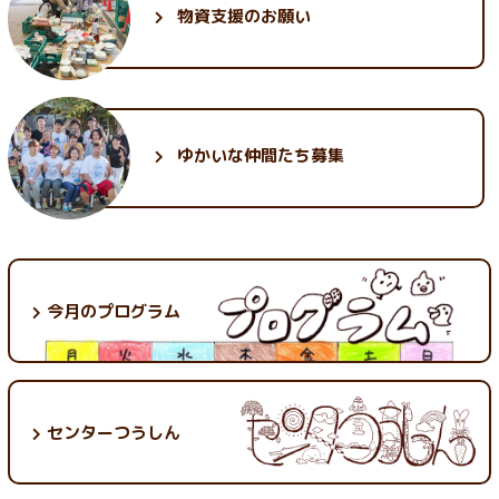
物資支援のお願い
ゆかいな
仲間たち募集
今月のプログラム
センターつうしん