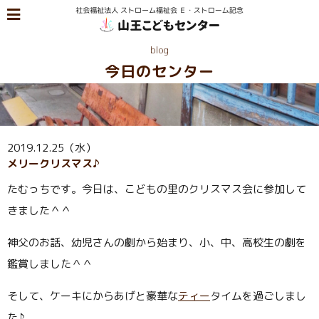
blog
今日のセンター
2019.12.25（水）
メリークリスマス♪
たむっちです。今日は、こどもの里のクリスマス会に参加して
きました＾＾
神父のお話、幼児さんの劇から始まり、小、中、高校生の劇を
鑑賞しました＾＾
そして、ケーキにからあげと豪華な
ティー
タイムを過ごしまし
た♪