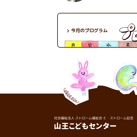
今月のプログラム