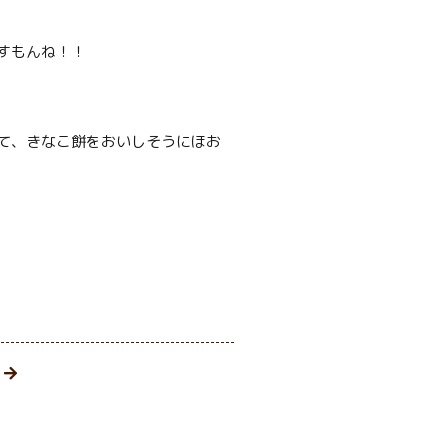
すもんね！！
て、きなこ餅をおいしそうにほお