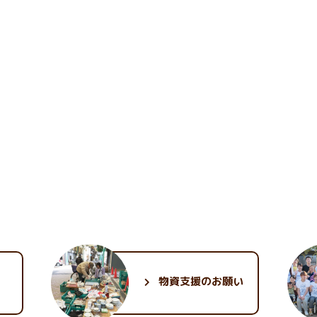
物資支援のお願い