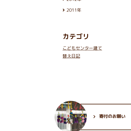
4月 (23)
11月 (26)
2月 (23)
9月 (23)
7月 (27)
5月 (24)
12月 (25)
3月 (26)
10月 (28)
1月 (23)
8月 (25)
2011年
6月 (27)
4月 (24)
11月 (25)
2月 (23)
9月 (23)
7月 (28)
5月 (25)
12月 (29)
3月 (26)
10月 (28)
1月 (21)
8月 (26)
6月 (26)
4月 (24)
11月 (30)
2月 (24)
9月 (26)
7月 (28)
5月 (26)
3月 (24)
10月 (33)
1月 (22)
8月 (25)
6月 (28)
4月 (24)
カテゴリ
2月 (23)
9月 (34)
7月 (27)
5月 (25)
3月 (25)
1月 (24)
8月 (28)
6月 (29)
4月 (25)
2月 (24)
こどもセンター建て
7月 (31)
5月 (28)
3月 (26)
1月 (23)
6月 (35)
替え日記
4月 (26)
2月 (25)
5月 (30)
3月 (30)
1月 (25)
2月 (32)
1月 (30)
寄付のお願い