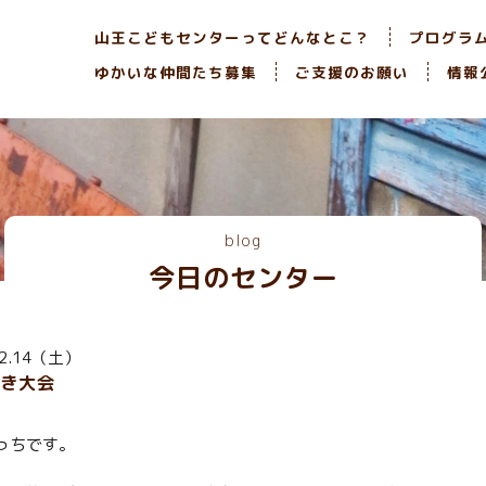
山王こどもセンターってどんなとこ？
プログラ
ゆかいな仲間たち募集
ご支援のお願い
情報
blog
今日のセンター
12.14（土）
つき大会
っちです。