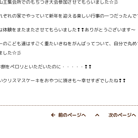
山王集会所でのもちつき大会参加させてもらいました☆彡
れぞれの家でやっていて新年を迎える楽しい行事の一つだったんで
な体験をまたまたさせてもらいました❢❢ありがとうございます～
ーのこども達はすごく重たいきねをがんばってついて、自分で丸め
ました☆彡
お餅をペロリといただいたのに・・・・・❢❢
いクリスマスケーキをおやつに頂きも～幸せすぎでしたね❢❢
前のページへ
次のページへ