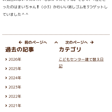
ったのはまいちゃん❢（小3）かわいい消しゴムを3つゲットし
ていました＾＾
前のページへ
次のページへ
過去の記事
カテゴリ
2026年
こどもセンター建て替え日
8月 (5)
記
2025年
7月 (25)
12月 (24)
6月 (26)
2024年
11月 (21)
5月 (23)
12月 (25)
10月 (25)
4月 (22)
2023年
11月 (22)
9月 (23)
3月 (25)
12月 (26)
10月 (25)
8月 (24)
2022年
2月 (21)
11月 (24)
9月 (24)
7月 (27)
1月 (21)
12月 (26)
10月 (24)
8月 (25)
2021年
6月 (23)
11月 (24)
9月 (24)
7月 (27)
5月 (25)
12月 (26)