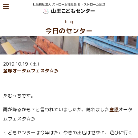
blog
今日のセンター
2019.10.19（土）
金塚オータムフェスタ☆彡
たむっちです。
雨が降るかも？と言われていましたが、晴れました
金塚
オータ
ムフェスタ☆彡
こどもセンターは今年はたこやきの出店はせずに、遊びに行く