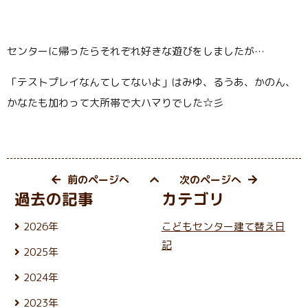
センターに帰ったらそれぞれ好きな遊びをしましたが…
「テストプレイなんてしてないよ」はみゆ、るうあ、かのん、
かなたも加わって大所帯で大ハマりでした☆彡
前のページへ
次のページへ
過去の記事
カテゴリ
2026年
こどもセンター建て替え日
8月 (5)
記
2025年
7月 (25)
12月 (24)
6月 (26)
2024年
11月 (21)
5月 (23)
12月 (25)
10月 (25)
4月 (22)
2023年