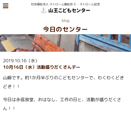
blog
今日のセンター
2019.10.16（水）
10月16日（水）活動盛りだくさんデー
山﨑です。約1か月半ぶりのこどもセンターで、わくわくどき
どき！！
今日は永信食堂、おはなし、工作の日と、活動が盛りだくさ
ん！！