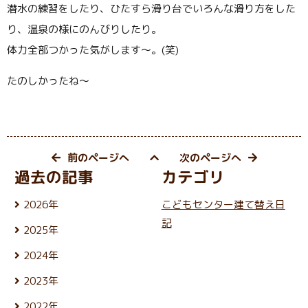
潜水の練習をしたり、ひたすら滑り台でいろんな滑り方をした
り、温泉の様にのんびりしたり。
体力全部つかった気がします～。
(
笑
)
たのしかったね～
前のページへ
次のページへ
過去の記事
カテゴリ
2026年
こどもセンター建て替え日
8月 (5)
記
2025年
7月 (25)
12月 (24)
6月 (26)
2024年
11月 (21)
5月 (23)
12月 (25)
10月 (25)
4月 (22)
2023年
11月 (22)
9月 (23)
3月 (25)
12月 (26)
10月 (25)
8月 (24)
2022年
2月 (21)