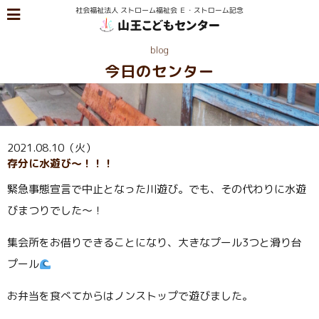
blog
今日のセンター
2021.08.10（火）
存分に水遊び～！！！
緊急事態宣言で中止となった川遊び。でも、その代わりに水遊
びまつりでした～！
集会所をお借りできることになり、大きなプール
3
つと滑り台
プール
お弁当を食べてからはノンストップで遊びました。