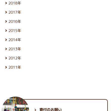
3月 (25)
10月 (27)
1月 (22)
8月 (25)
2018年
6月 (30)
4月 (24)
11月 (24)
2月 (23)
9月 (23)
7月 (24)
5月 (23)
12月 (25)
3月 (26)
10月 (23)
1月 (21)
8月 (26)
2017年
6月 (26)
4月 (25)
11月 (25)
2月 (23)
9月 (23)
7月 (25)
5月 (24)
12月 (26)
3月 (25)
10月 (26)
1月 (24)
8月 (26)
2016年
6月 (25)
4月 (25)
11月 (25)
2月 (22)
9月 (22)
7月 (27)
5月 (23)
12月 (27)
3月 (25)
10月 (25)
1月 (21)
8月 (26)
2015年
6月 (25)
4月 (24)
11月 (24)
2月 (21)
9月 (24)
7月 (26)
5月 (24)
12月 (26)
3月 (25)
10月 (24)
1月 (22)
8月 (26)
2014年
6月 (27)
4月 (24)
11月 (25)
2月 (23)
9月 (23)
7月 (27)
5月 (25)
12月 (26)
3月 (25)
10月 (26)
1月 (22)
8月 (25)
2013年
6月 (27)
4月 (25)
11月 (25)
2月 (23)
9月 (22)
7月 (24)
5月 (28)
12月 (27)
3月 (25)
10月 (25)
1月 (23)
8月 (26)
2012年
6月 (27)
4月 (23)
11月 (26)
2月 (23)
9月 (23)
7月 (27)
5月 (24)
12月 (25)
3月 (26)
10月 (28)
1月 (23)
8月 (25)
2011年
6月 (27)
4月 (24)
11月 (25)
2月 (23)
9月 (23)
7月 (28)
5月 (25)
12月 (29)
3月 (26)
10月 (28)
1月 (21)
8月 (26)
6月 (26)
4月 (24)
11月 (30)
2月 (24)
9月 (26)
7月 (28)
5月 (26)
3月 (24)
10月 (33)
1月 (22)
8月 (25)
6月 (28)
4月 (24)
2月 (23)
9月 (34)
7月 (27)
5月 (25)
3月 (25)
1月 (24)
8月 (28)
6月 (29)
4月 (25)
2月 (24)
7月 (31)
5月 (28)
3月 (26)
1月 (23)
6月 (35)
4月 (26)
2月 (25)
寄付のお願い
5月 (30)
3月 (30)