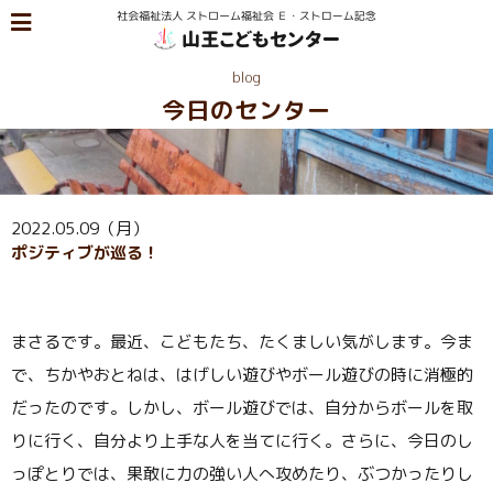
blog
今日のセンター
2022.05.09（月）
ポジティブが巡る！
まさるです。最近、こどもたち、たくましい気がします。今ま
で、ちかやおとねは、はげしい遊びやボール遊びの時に消極的
だったのです。しかし、ボール遊びでは、自分からボールを取
りに行く、自分より上手な人を当てに行く。さらに、今日のし
っぽとりでは、果敢に力の強い人へ攻めたり、ぶつかったりし