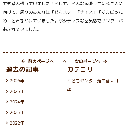
ても踏ん張っていました！そして、そんな頑張っている二人に
向けて、周りのみんなは「どんまい」「ナイス」「がんばった
ね」と声をかけていました。ポジティブな空気感でセンターが
あふれていました。
前のページへ
次のページへ
過去の記事
カテゴリ
2026年
こどもセンター建て替え日
8月 (5)
記
2025年
7月 (25)
12月 (24)
6月 (26)
2024年
11月 (21)
5月 (23)
12月 (25)
10月 (25)
4月 (22)
2023年
11月 (22)
9月 (23)
3月 (25)
12月 (26)
10月 (25)
8月 (24)
2022年
2月 (21)
11月 (24)
9月 (24)