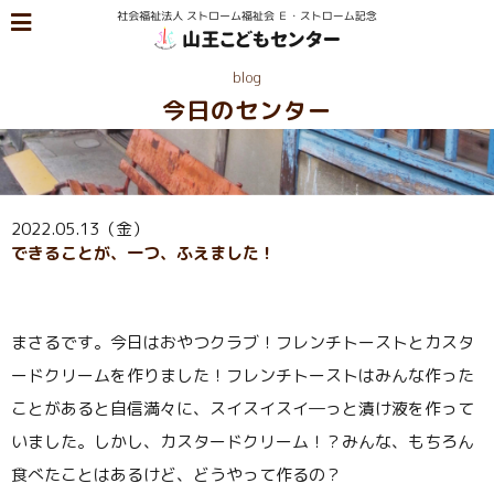
blog
今日のセンター
2022.05.13（金）
できることが、一つ、ふえました！
まさるです。今日はおやつクラブ！フレンチトーストとカスタ
ードクリームを作りました！フレンチトーストはみんな作った
ことがあると自信満々に、スイスイスイ―っと漬け液を作って
いました。しかし、カスタードクリーム！？みんな、もちろん
食べたことはあるけど、どうやって作るの？