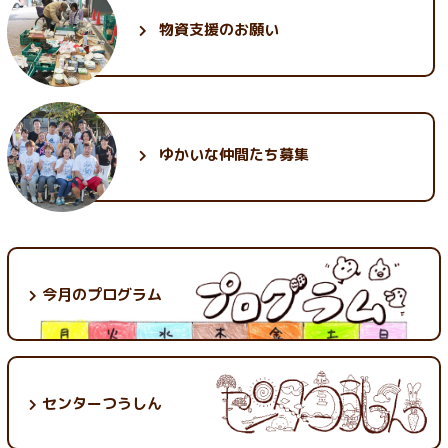
物資支援のお願い
ゆかいな
仲間たち募集
今月のプログラム
センターつうしん