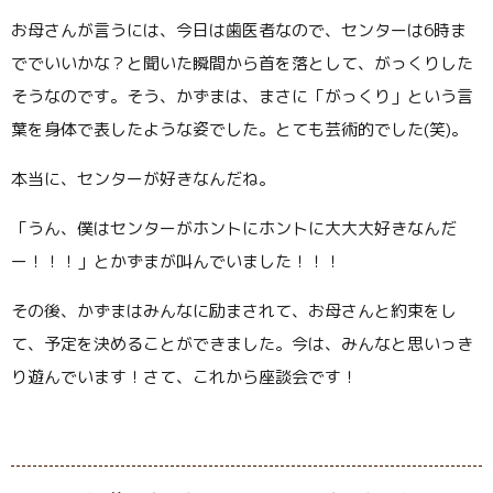
お母さんが言うには、今日は歯医者なので、センターは
6
時ま
ででいいかな？と聞いた瞬間から首を落として、がっくりした
そうなのです。そう、かずまは、まさに「がっくり」という言
葉を身体で表したような姿でした。とても芸術的でした
(
笑
)
。
本当に、センターが好きなんだね。
「うん、僕はセンターがホントにホントに大大大好きなんだ
ー！！！」とかずまが叫んでいました！！！
その後、かずまはみんなに励まされて、お母さんと約束をし
て、予定を決めることができました。今は、みんなと思いっき
り遊んでいます！さて、これから座談会です！