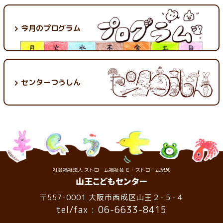
今月のプログラム
センターつうしん
〒557-0001 大阪市西成区山王２-５-４
tel/fax : 06-6633-8415