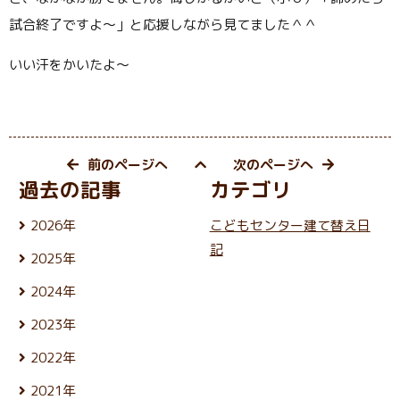
試合終了ですよ～」と応援しながら見てました＾＾
いい汗をかいたよ～
前のページへ
次のページへ
過去の記事
カテゴリ
2026年
こどもセンター建て替え日
8月 (4)
記
2025年
7月 (25)
12月 (24)
6月 (26)
2024年
11月 (21)
5月 (23)
12月 (25)
10月 (25)
4月 (22)
2023年
11月 (22)
9月 (23)
3月 (25)
12月 (26)
10月 (25)
8月 (24)
2022年
2月 (21)
11月 (24)
9月 (24)
7月 (27)
1月 (21)
12月 (26)
10月 (24)
8月 (25)
2021年
6月 (23)
11月 (24)