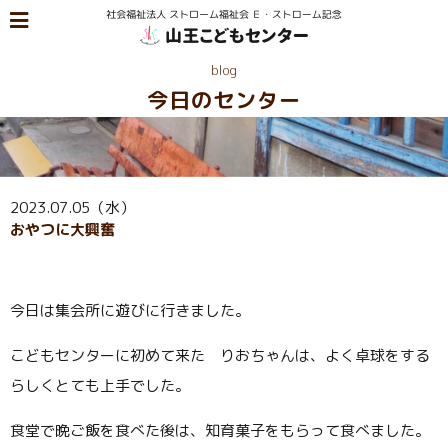
blog
今日のセンター
2023.07.05（水）
おやつに大興奮
今日は集会所に遊びに行きました。
こどもセンターに初めて来た りおちゃんは、よく卓球をする
らしくとても上手でした。
食堂で晩ご飯を食べた後は、知育菓子をもらって食べました。