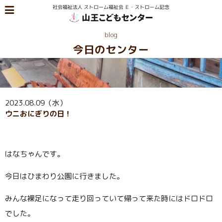
blog
今日のセンター
2023.08.09（水）
ウニおにぎりの日！
はなちゃんです。
今日はひまわり公園に行きました。
みんな裸足になって走り回っていて帰って来た時にはドロドロ
でした。