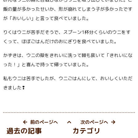
飯の量が多かったせいか、形が崩れてしまう子が多かったです
が「おいしい」と言って食べていました。
りくはウニが苦手だそうで、スプーン
1
杯分くらいのウニをす
くって、ほぼごはんだけのおにぎりを食べていました。
かずきは、ウニの殻をきれいに洗って棘も抜いて「きれいにな
った！」と喜んで持って帰っていました。
私もウニは苦手でしたが、ウニごはんにして、おいしくいただ
きました❢
前のページへ
次のページへ
過去の記事
カテゴリ