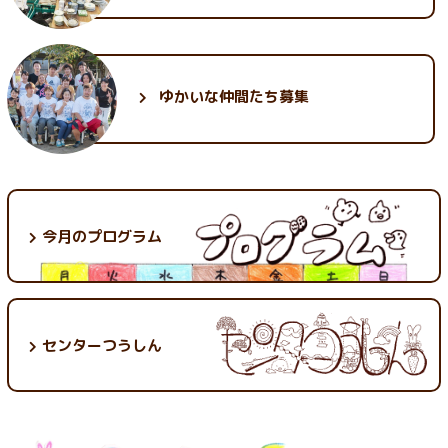
ゆかいな
仲間たち募集
今月のプログラム
センターつうしん