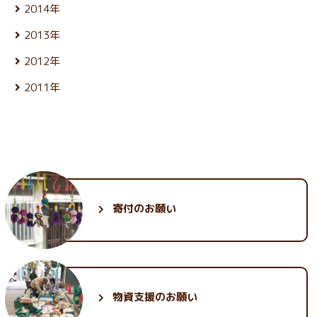
3月 (25)
10月 (24)
1月 (22)
8月 (26)
2014年
6月 (27)
4月 (24)
11月 (25)
2月 (23)
9月 (23)
7月 (27)
5月 (25)
12月 (26)
3月 (25)
10月 (26)
1月 (22)
8月 (25)
2013年
6月 (27)
4月 (25)
11月 (25)
2月 (23)
9月 (22)
7月 (24)
5月 (28)
12月 (27)
3月 (25)
10月 (25)
1月 (23)
8月 (26)
2012年
6月 (27)
4月 (23)
11月 (26)
2月 (23)
9月 (23)
7月 (27)
5月 (24)
12月 (25)
3月 (26)
10月 (28)
1月 (23)
8月 (25)
2011年
6月 (27)
4月 (24)
11月 (25)
2月 (23)
9月 (23)
7月 (28)
5月 (25)
12月 (29)
3月 (26)
10月 (28)
1月 (21)
8月 (26)
6月 (26)
4月 (24)
11月 (30)
2月 (24)
9月 (26)
7月 (28)
5月 (26)
3月 (24)
10月 (33)
1月 (22)
8月 (25)
6月 (28)
4月 (24)
2月 (23)
9月 (34)
7月 (27)
5月 (25)
3月 (25)
1月 (24)
8月 (28)
6月 (29)
4月 (25)
2月 (24)
7月 (31)
5月 (28)
3月 (26)
1月 (23)
6月 (35)
4月 (26)
2月 (25)
寄付のお願い
5月 (30)
3月 (30)
1月 (25)
2月 (32)
1月 (30)
物資支援のお願い