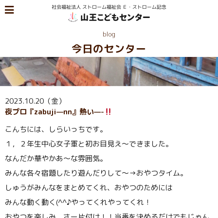
blog
今日のセンター
2023.10.20（金）
夜プロ『zabuji—nn』熱い—-
こんちには、しらいっちです。
１，２年生中心女子軍と初お目見え～できました。
なんだか華やかあ～な雰囲気。
みんな各々宿題したり遊んだりして～→おやつタイム。
しゅうがみんなをまとめてくれ、おやつのためには
みんな動く動く(^^♪やってくれやってくれ！
おやつを楽しみ、さー片付け！！当番を決めるだけでもじゃん