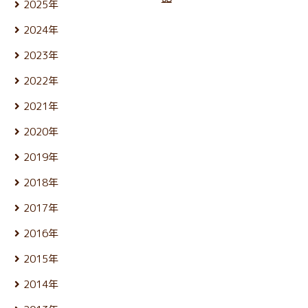
2025年
7月 (25)
12月 (24)
6月 (26)
2024年
11月 (21)
5月 (23)
12月 (25)
10月 (25)
4月 (22)
2023年
11月 (22)
9月 (23)
3月 (25)
12月 (26)
10月 (25)
8月 (24)
2022年
2月 (21)
11月 (24)
9月 (24)
7月 (27)
1月 (21)
12月 (26)
10月 (24)
8月 (25)
2021年
6月 (23)
11月 (24)
9月 (24)
7月 (27)
5月 (25)
12月 (26)
10月 (26)
8月 (26)
2020年
6月 (24)
4月 (25)
11月 (24)
9月 (24)
7月 (24)
5月 (24)
12月 (26)
3月 (24)
10月 (25)
8月 (26)
2019年
6月 (26)
4月 (25)
11月 (23)
2月 (21)
9月 (19)
7月 (28)
5月 (27)
12月 (25)
3月 (25)
10月 (27)
1月 (22)
8月 (25)
2018年
6月 (30)
4月 (24)
11月 (24)
2月 (23)
9月 (23)
7月 (24)
5月 (23)
12月 (25)
3月 (26)
10月 (23)
1月 (21)
8月 (26)
2017年
6月 (26)
4月 (25)
11月 (25)
2月 (23)
9月 (23)
7月 (25)
5月 (24)
12月 (26)
3月 (25)
10月 (26)
1月 (24)
8月 (26)
2016年
6月 (25)
4月 (25)
11月 (25)
2月 (22)
9月 (22)
7月 (27)
5月 (23)
12月 (27)
3月 (25)
10月 (25)
1月 (21)
8月 (26)
2015年
6月 (25)
4月 (24)
11月 (24)
2月 (21)
9月 (24)
7月 (26)
5月 (24)
12月 (26)
3月 (25)
10月 (24)
1月 (22)
8月 (26)
2014年
6月 (27)
4月 (24)
11月 (25)
2月 (23)
9月 (23)
7月 (27)
5月 (25)
12月 (26)
3月 (25)
10月 (26)
1月 (22)
8月 (25)