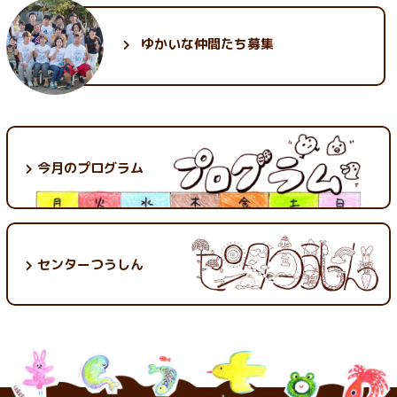
ゆかいな
仲間たち募集
今月のプログラム
センターつうしん