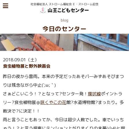
blog
今日のセンター
2018.09.01（土）
食虫植物展と野外映画会
昨日の夜から雷雨。本来の予定だったあそパ―みずあそびまつ
りは残念ながら中止(´;ω;｀)
さぁどこいこう！？となって?センター発！
環状線
ポイントラ
リー?食虫植物展＠
咲くやこの花
館?水道博物館?まったり。多
数決で?に決定！！
雨と言うこともあってか、今日は超少人数でした。車でいっち
ゃう！？と言う提案にテンション上がりまくりの未夢(小4)と瑠