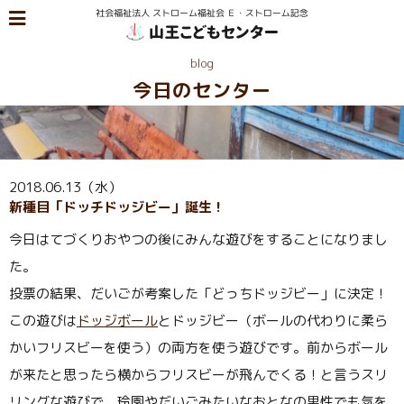
blog
今日のセンター
2018.06.13（水）
新種目「ドッチドッジビー」誕生！
今日はてづくりおやつの後にみんな遊びをすることになりまし
た。
投票の結果、だいごが考案した「どっちドッジビー」に決定！
この遊びは
ドッジボール
とドッジビー（ボールの代わりに柔ら
かいフリスビーを使う）の両方を使う遊びです。前からボール
が来たと思ったら横からフリスビーが飛んでくる！と言うスリ
リングな遊びで、玲園やだいごみたいなおとなの男性でも気を