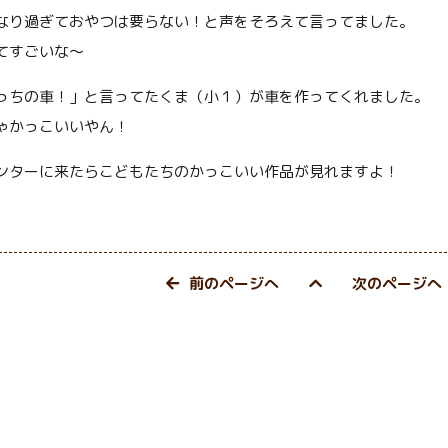
なり過ぎておやつは要らない！と声をそろえて言ってました。
てすごいな～
っちの車！」と言ってたくま（小１）が車を作ってくれました。
ゃかっこいいやん！
ンターに来たらこどもたちのかっこいい作品が見れますよ！
前のページへ
次のページへ