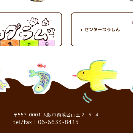
センターつうしん
〒557-0001 大阪市西成区山王２-５-４
tel/fax : 06-6633-8415