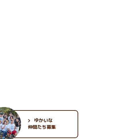
ゆかいな
仲間たち募集