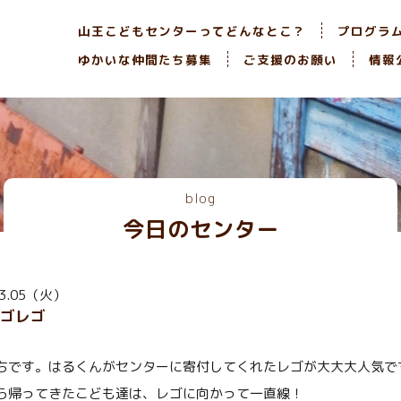
山王こどもセンターってどんなとこ？
プログラ
ゆかいな仲間たち募集
ご支援のお願い
情報
blog
今日のセンター
03.05（火）
レゴレゴ
ちです。はるくんがセンターに寄付してくれたレゴが大大大人気で
ら帰ってきたこども達は、レゴに向かって一直線！