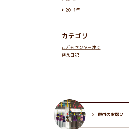
4月 (23)
11月 (26)
2月 (23)
9月 (23)
7月 (27)
5月 (24)
12月 (25)
3月 (26)
10月 (28)
1月 (23)
8月 (25)
2011年
6月 (27)
4月 (24)
11月 (25)
2月 (23)
9月 (23)
7月 (28)
5月 (25)
12月 (29)
3月 (26)
10月 (28)
1月 (21)
8月 (26)
6月 (26)
4月 (24)
11月 (30)
2月 (24)
9月 (26)
7月 (28)
5月 (26)
3月 (24)
10月 (33)
1月 (22)
8月 (25)
6月 (28)
4月 (24)
カテゴリ
2月 (23)
9月 (34)
7月 (27)
5月 (25)
3月 (25)
1月 (24)
8月 (28)
6月 (29)
4月 (25)
2月 (24)
こどもセンター建て
7月 (31)
5月 (28)
3月 (26)
1月 (23)
6月 (35)
替え日記
4月 (26)
2月 (25)
5月 (30)
3月 (30)
1月 (25)
2月 (32)
1月 (30)
寄付のお願い