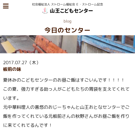
blog
今日のセンター
2017.07.27（木）
板前の味
夏休みのこどもセンターのお昼ご飯はすごいんです！！！！
この夏、強力すぎる助っ人がこどもたちの胃袋を支えてくれて
います。
元中華料理人の喜悠のおじーちゃんと山王おとなセンターでご
飯を作ってくれている元板前さんの秋野さんがお昼ご飯を作り
に来てくれてるんです！