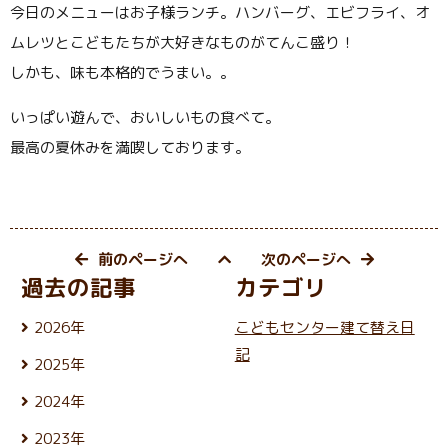
今日のメニューはお子様ランチ。ハンバーグ、エビフライ、オ
ムレツとこどもたちが大好きなものがてんこ盛り！
しかも、味も本格的でうまい。。
いっぱい遊んで、おいしいもの食べて。
最高の夏休みを満喫しております。
前のページへ
次のページへ
過去の記事
カテゴリ
2026年
こどもセンター建て替え日
8月 (5)
記
2025年
7月 (25)
12月 (24)
6月 (26)
2024年
11月 (21)
5月 (23)
12月 (25)
10月 (25)
4月 (22)
2023年
11月 (22)