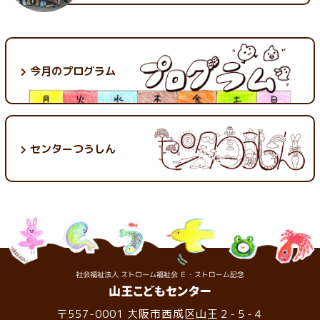
今月のプログラム
センターつうしん
〒557-0001 大阪市西成区山王２-５-４