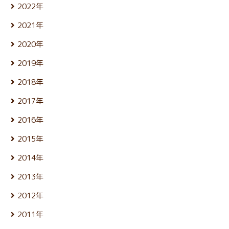
10月 (25)
8月 (24)
2022年
2月 (21)
11月 (24)
9月 (24)
7月 (27)
1月 (21)
12月 (26)
10月 (24)
8月 (25)
2021年
6月 (23)
11月 (24)
9月 (24)
7月 (27)
5月 (25)
12月 (26)
10月 (26)
8月 (26)
2020年
6月 (24)
4月 (25)
11月 (24)
9月 (24)
7月 (24)
5月 (24)
12月 (26)
3月 (24)
10月 (25)
8月 (26)
2019年
6月 (26)
4月 (25)
11月 (23)
2月 (21)
9月 (19)
7月 (28)
5月 (27)
12月 (25)
3月 (25)
10月 (27)
1月 (22)
8月 (25)
2018年
6月 (30)
4月 (24)
11月 (24)
2月 (23)
9月 (23)
7月 (24)
5月 (23)
12月 (25)
3月 (26)
10月 (23)
1月 (21)
8月 (26)
2017年
6月 (26)
4月 (25)
11月 (25)
2月 (23)
9月 (23)
7月 (25)
5月 (24)
12月 (26)
3月 (25)
10月 (26)
1月 (24)
8月 (26)
2016年
6月 (25)
4月 (25)
11月 (25)
2月 (22)
9月 (22)
7月 (27)
5月 (23)
12月 (27)
3月 (25)
10月 (25)
1月 (21)
8月 (26)
2015年
6月 (25)
4月 (24)
11月 (24)
2月 (21)
9月 (24)
7月 (26)
5月 (24)
12月 (26)
3月 (25)
10月 (24)
1月 (22)
8月 (26)
2014年
6月 (27)
4月 (24)
11月 (25)
2月 (23)
9月 (23)
7月 (27)
5月 (25)
12月 (26)
3月 (25)
10月 (26)
1月 (22)
8月 (25)
2013年
6月 (27)
4月 (25)
11月 (25)
2月 (23)
9月 (22)
7月 (24)
5月 (28)
12月 (27)
3月 (25)
10月 (25)
1月 (23)
8月 (26)
2012年
6月 (27)
4月 (23)
11月 (26)
2月 (23)
9月 (23)
7月 (27)
5月 (24)
12月 (25)
3月 (26)
10月 (28)
1月 (23)
8月 (25)
2011年
6月 (27)
4月 (24)
11月 (25)
2月 (23)
9月 (23)
7月 (28)
5月 (25)
12月 (29)
3月 (26)