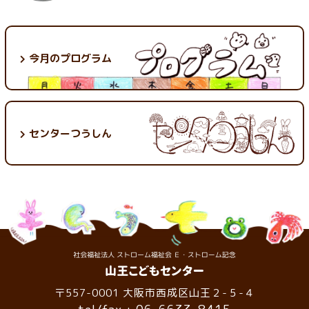
今月のプログラム
センターつうしん
〒557-0001 大阪市西成区山王２-５-４