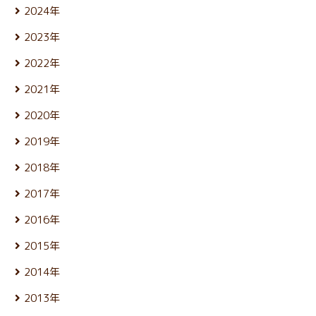
12月 (24)
6月 (26)
2024年
11月 (21)
5月 (23)
12月 (25)
10月 (25)
4月 (22)
2023年
11月 (22)
9月 (23)
3月 (25)
12月 (26)
10月 (25)
8月 (24)
2022年
2月 (21)
11月 (24)
9月 (24)
7月 (27)
1月 (21)
12月 (26)
10月 (24)
8月 (25)
2021年
6月 (23)
11月 (24)
9月 (24)
7月 (27)
5月 (25)
12月 (26)
10月 (26)
8月 (26)
2020年
6月 (24)
4月 (25)
11月 (24)
9月 (24)
7月 (24)
5月 (24)
12月 (26)
3月 (24)
10月 (25)
8月 (26)
2019年
6月 (26)
4月 (25)
11月 (23)
2月 (21)
9月 (19)
7月 (28)
5月 (27)
12月 (25)
3月 (25)
10月 (27)
1月 (22)
8月 (25)
2018年
6月 (30)
4月 (24)
11月 (24)
2月 (23)
9月 (23)
7月 (24)
5月 (23)
12月 (25)
3月 (26)
10月 (23)
1月 (21)
8月 (26)
2017年
6月 (26)
4月 (25)
11月 (25)
2月 (23)
9月 (23)
7月 (25)
5月 (24)
12月 (26)
3月 (25)
10月 (26)
1月 (24)
8月 (26)
2016年
6月 (25)
4月 (25)
11月 (25)
2月 (22)
9月 (22)
7月 (27)
5月 (23)
12月 (27)
3月 (25)
10月 (25)
1月 (21)
8月 (26)
2015年
6月 (25)
4月 (24)
11月 (24)
2月 (21)
9月 (24)
7月 (26)
5月 (24)
12月 (26)
3月 (25)
10月 (24)
1月 (22)
8月 (26)
2014年
6月 (27)
4月 (24)
11月 (25)
2月 (23)
9月 (23)
7月 (27)
5月 (25)
12月 (26)
3月 (25)
10月 (26)
1月 (22)
8月 (25)
2013年
6月 (27)
4月 (25)
11月 (25)
2月 (23)
9月 (22)
7月 (24)
5月 (28)
12月 (27)