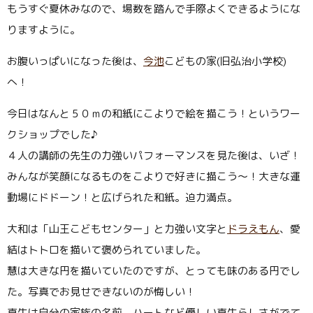
もうすぐ夏休みなので、場数を踏んで手際よくできるようにな
りますように。
お腹いっぱいになった後は、
今池
こどもの家(旧弘治小学校)
へ！
今日はなんと５０ｍの和紙にこよりで絵を描こう！というワー
クショップでした♪
４人の講師の先生の力強いパフォーマンスを見た後は、いざ！
みんなが笑顔になるものをこよりで好きに描こう〜！大きな運
動場にドドーン！と広げられた和紙。迫力満点。
大和は「山王こどもセンター」と力強い文字と
ドラえもん
、愛
結はトトロを描いて褒められていました。
慧は大きな円を描いていたのですが、とっても味のある円でし
た。写真でお見せできないのが悔しい！
真生は自分の家族の名前、ハートなど優しい真生らしさがでて