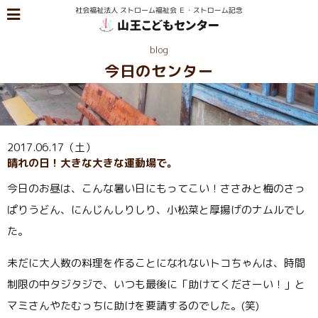
blog
今日のセンター
2017.06.17（土）
晴れの日！大きな大きな運動場で。
今日のお昼は、こんな暑い日にもってこい！ささみと梅のさっ
ぱりうどん、にんじんしりしり、小松菜と厚揚げのナムルでし
た。
未だに大人数の料理を作ることになれないトコちゃんは、時間
制限の中タジタジで、いつも最後に「助けてくださーい！」と
マミさんやたむっちに助けを要請するのでした。(笑)