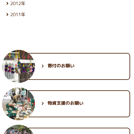
3月 (25)
10月 (25)
1月 (23)
8月 (26)
2012年
6月 (27)
4月 (23)
11月 (26)
2月 (23)
9月 (23)
7月 (27)
5月 (24)
12月 (25)
3月 (26)
10月 (28)
1月 (23)
8月 (25)
2011年
6月 (27)
4月 (24)
11月 (25)
2月 (23)
9月 (23)
7月 (28)
5月 (25)
12月 (29)
3月 (26)
10月 (28)
1月 (21)
8月 (26)
6月 (26)
4月 (24)
11月 (30)
2月 (24)
9月 (26)
7月 (28)
5月 (26)
3月 (24)
10月 (33)
1月 (22)
8月 (25)
6月 (28)
4月 (24)
2月 (23)
9月 (34)
7月 (27)
5月 (25)
3月 (25)
1月 (24)
8月 (28)
6月 (29)
4月 (25)
2月 (24)
7月 (31)
5月 (28)
3月 (26)
1月 (23)
6月 (35)
4月 (26)
2月 (25)
寄付のお願い
5月 (30)
3月 (30)
1月 (25)
2月 (32)
1月 (30)
物資支援のお願い