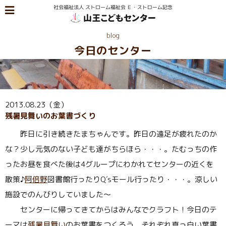
blog
今日のセンター
2013.08.23（金）
残暑見舞いのお葉書づくり
昨日に引き続きたまちゃんです。昨日の遠足が疲れたのか
な？少し元気のない子ども達がちらほら・・・。たむっちの作
ったお昼を食べた後は4グループにわかれてセンターの近くを
散策♪
阿倍野
図書館行ったりQ´sモール行ったり・・・。涼しい
施設でのんびりしていました〜
センターに帰ってきてからはみんなでクラフト！今日のテ
ーマは
残暑見舞い
のお葉書をつくろう。それぞれ真っ白い葉書