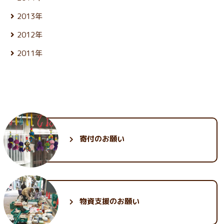
4月 (24)
11月 (25)
2月 (23)
9月 (23)
7月 (27)
5月 (25)
12月 (26)
3月 (25)
10月 (26)
1月 (22)
8月 (25)
2013年
6月 (27)
4月 (25)
11月 (25)
2月 (23)
9月 (22)
7月 (24)
5月 (28)
12月 (27)
3月 (25)
10月 (25)
1月 (23)
8月 (26)
2012年
6月 (27)
4月 (23)
11月 (26)
2月 (23)
9月 (23)
7月 (27)
5月 (24)
12月 (25)
3月 (26)
10月 (28)
1月 (23)
8月 (25)
2011年
6月 (27)
4月 (24)
11月 (25)
2月 (23)
9月 (23)
7月 (28)
5月 (25)
12月 (29)
3月 (26)
10月 (28)
1月 (21)
8月 (26)
6月 (26)
4月 (24)
11月 (30)
2月 (24)
9月 (26)
7月 (28)
5月 (26)
3月 (24)
10月 (33)
1月 (22)
8月 (25)
6月 (28)
4月 (24)
2月 (23)
9月 (34)
7月 (27)
5月 (25)
3月 (25)
1月 (24)
8月 (28)
6月 (29)
4月 (25)
2月 (24)
7月 (31)
5月 (28)
3月 (26)
1月 (23)
6月 (35)
4月 (26)
2月 (25)
寄付のお願い
5月 (30)
3月 (30)
1月 (25)
2月 (32)
1月 (30)
物資支援のお願い