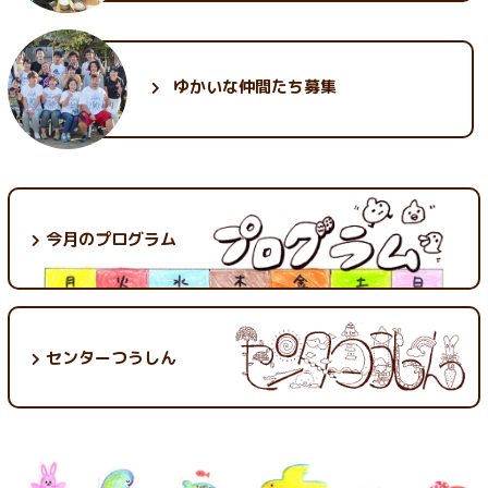
ゆかいな
仲間たち募集
今月のプログラム
センターつうしん