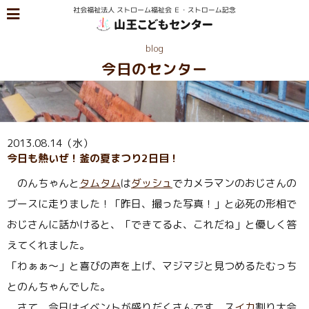
blog
今日のセンター
2013.08.14（水）
今日も熱いぜ！釜の夏まつり2日目！
のんちゃんと
タムタム
は
ダッシュ
でカメラマンのおじさんの
ブースに走りました！「昨日、撮った写真！」と必死の形相で
おじさんに話かけると、「できてるよ、これだね」と優しく答
えてくれました。
「わぁぁ〜」と喜びの声を上げ、マジマジと見つめるたむっち
とのんちゃんでした。
さて、今日はイベントが盛りだくさんです。ス
イカ
割り大会