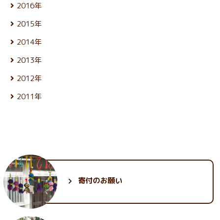
3月 (25)
10月 (26)
1月 (24)
8月 (26)
2016年
6月 (25)
4月 (25)
11月 (25)
2月 (22)
9月 (22)
7月 (27)
5月 (23)
12月 (27)
3月 (25)
10月 (25)
1月 (21)
8月 (26)
2015年
6月 (25)
4月 (24)
11月 (24)
2月 (21)
9月 (24)
7月 (26)
5月 (24)
12月 (26)
3月 (25)
10月 (24)
1月 (22)
8月 (26)
2014年
6月 (27)
4月 (24)
11月 (25)
2月 (23)
9月 (23)
7月 (27)
5月 (25)
12月 (26)
3月 (25)
10月 (26)
1月 (22)
8月 (25)
2013年
6月 (27)
4月 (25)
11月 (25)
2月 (23)
9月 (22)
7月 (24)
5月 (28)
12月 (27)
3月 (25)
10月 (25)
1月 (23)
8月 (26)
2012年
6月 (27)
4月 (23)
11月 (26)
2月 (23)
9月 (23)
7月 (27)
5月 (24)
12月 (25)
3月 (26)
10月 (28)
1月 (23)
8月 (25)
2011年
6月 (27)
4月 (24)
11月 (25)
2月 (23)
9月 (23)
7月 (28)
5月 (25)
12月 (29)
3月 (26)
10月 (28)
1月 (21)
8月 (26)
6月 (26)
4月 (24)
11月 (30)
2月 (24)
9月 (26)
7月 (28)
5月 (26)
3月 (24)
10月 (33)
1月 (22)
8月 (25)
6月 (28)
4月 (24)
2月 (23)
9月 (34)
7月 (27)
5月 (25)
3月 (25)
1月 (24)
8月 (28)
6月 (29)
4月 (25)
2月 (24)
7月 (31)
5月 (28)
3月 (26)
1月 (23)
6月 (35)
4月 (26)
2月 (25)
寄付のお願い
5月 (30)
3月 (30)
1月 (25)
2月 (32)
1月 (30)