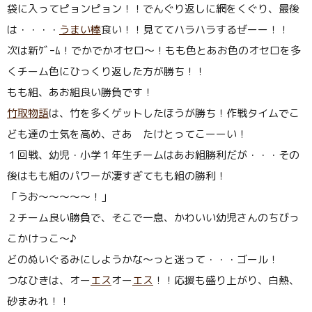
袋に入ってピョンピョン！！でんぐり返しに網をくぐり、最後
は・・・・
うまい棒
食い！！見ててハラハラするぜーー！！
次は新ｹﾞｰﾑ！でかでかオセロ〜！もも色とあお色のオセロを多
くチーム色にひっくり返した方が勝ち！！
もも組、あお組良い勝負です！
竹取物語
は、竹を多くゲットしたほうが勝ち！作戦タイムでこ
ども達の士気を高め、さあ たけとってこーーい！
１回戦、幼児・小学１年生チームはあお組勝利だが・・・その
後はもも組のパワーが凄すぎてもも組の勝利！
「うお〜〜〜〜〜！」
２チーム良い勝負で、そこで一息、かわいい幼児さんのちびっ
こかけっこ〜♪
どのぬいぐるみにしようかな〜っと迷って・・・ゴール！
つなひきは、オー
エス
オー
エス
！！応援も盛り上がり、白熱、
砂まみれ！！