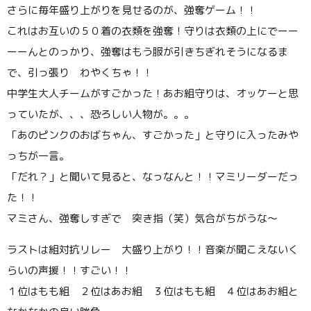
さらに毎年盛り上がりを見せるのが、強奪ゲーム！！
これはお互いの５０着の衣類を強奪！守りは衣類の上にでーー
ーーんとのっかり、強奪はもう服が引きちぎれそうになるま
で、引っ張り わやくちゃ！！
中学生大人チームがすごかった！あお組守りは、オッケーと思
っていたが、、、恐ろしい人物が。。。
「あのピンクのおばちゃん、すごかった」と守りに入ったみや
っちが一言。
「だれ？」と聞いて見ると、なっなんと！！マミリーダーだっ
た！！
マミさん、強奪しすぎで 突き指（笑）気合がちがうな〜
ラストは組対抗リレー 大盛り上がり！！音楽が聞こえないく
らいの声援！！すごい！！
１位はもも組 ２位はあお組 ３位はもも組 ４位はあお組と