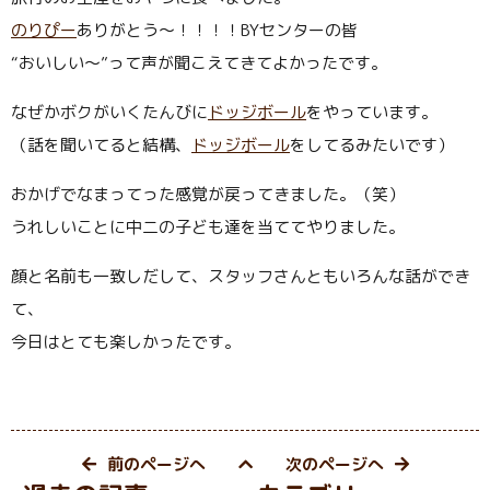
のりぴー
ありがとう〜！！！！BYセンターの皆
“おいしい〜”って声が聞こえてきてよかったです。
なぜかボクがいくたんびに
ドッジボール
をやっています。
（話を聞いてると結構、
ドッジボール
をしてるみたいです）
おかげでなまってった感覚が戻ってきました。（笑）
うれしいことに中二の子ども達を当ててやりました。
顔と名前も一致しだして、スタッフさんともいろんな話ができ
て、
今日はとても楽しかったです。
前のページへ
次のページへ