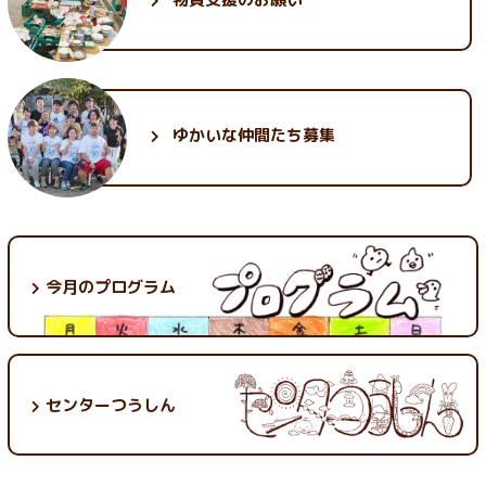
ゆかいな
仲間たち募集
今月のプログラム
センターつうしん