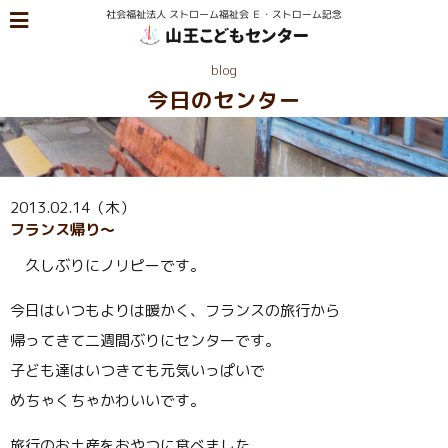
blog
今日のセンター
2013.02.14（木）
フランス帰り〜
久しぶりにノリピーです。
今日はいつもよりは暖かく、フランスの旅行から
帰ってきて二週間ぶりにセンターです。
子ども達はいつきても元気いっぱいで
めちゃくちゃかわいいです。
旅行のお土産をおやつに食べました。