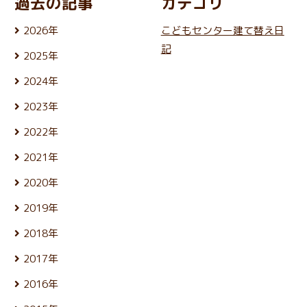
過去の記事
カテゴリ
2026年
こどもセンター建て替え日
8月 (5)
記
2025年
7月 (25)
12月 (24)
6月 (26)
2024年
11月 (21)
5月 (23)
12月 (25)
10月 (25)
4月 (22)
2023年
11月 (22)
9月 (23)
3月 (25)
12月 (26)
10月 (25)
8月 (24)
2022年
2月 (21)
11月 (24)
9月 (24)
7月 (27)
1月 (21)
12月 (26)
10月 (24)
8月 (25)
2021年
6月 (23)
11月 (24)
9月 (24)
7月 (27)
5月 (25)
12月 (26)
10月 (26)
8月 (26)
2020年
6月 (24)
4月 (25)
11月 (24)
9月 (24)
7月 (24)
5月 (24)
12月 (26)
3月 (24)
10月 (25)
8月 (26)
2019年
6月 (26)
4月 (25)
11月 (23)
2月 (21)
9月 (19)
7月 (28)
5月 (27)
12月 (25)
3月 (25)
10月 (27)
1月 (22)
8月 (25)
2018年
6月 (30)
4月 (24)
11月 (24)
2月 (23)
9月 (23)
7月 (24)
5月 (23)
12月 (25)
3月 (26)
10月 (23)
1月 (21)
8月 (26)
2017年
6月 (26)
4月 (25)
11月 (25)
2月 (23)
9月 (23)
7月 (25)
5月 (24)
12月 (26)
3月 (25)
10月 (26)
1月 (24)
8月 (26)
2016年
6月 (25)
4月 (25)
11月 (25)
2月 (22)
9月 (22)
7月 (27)
5月 (23)
12月 (27)
3月 (25)
10月 (25)
1月 (21)