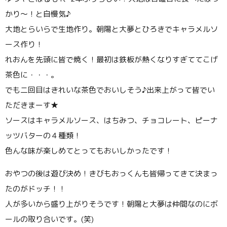
かり〜！と自慢気♪
大地とらいらで生地作り。朝陽と大夢とひろきでキャラメルソ
ース作り！
れおんを先頭に皆で焼く！最初は鉄板が熱くなりすぎててこげ
茶色に・・・。
でも二回目はきれいな茶色でおいしそう♪出来上がって皆でい
ただきまーす★
ソースはキャラメルソース、はちみつ、チョコレート、ピーナ
ッツバターの４種類！
色んな味が楽しめてとってもおいしかったです！
おやつの後は遊び決め！きびもおっくんも皆帰ってきて決まっ
たのがドッチ！！
人が多いから盛り上がりそうです！朝陽と大夢は仲間なのにボ
ールの取り合いです。(笑)