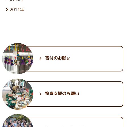
4月 (23)
11月 (26)
2月 (23)
9月 (23)
7月 (27)
5月 (24)
12月 (25)
3月 (26)
10月 (28)
1月 (23)
8月 (25)
2011年
6月 (27)
4月 (24)
11月 (25)
2月 (23)
9月 (23)
7月 (28)
5月 (25)
12月 (29)
3月 (26)
10月 (28)
1月 (21)
8月 (26)
6月 (26)
4月 (24)
11月 (30)
2月 (24)
9月 (26)
7月 (28)
5月 (26)
3月 (24)
10月 (33)
1月 (22)
8月 (25)
6月 (28)
4月 (24)
2月 (23)
9月 (34)
7月 (27)
5月 (25)
3月 (25)
1月 (24)
8月 (28)
6月 (29)
4月 (25)
2月 (24)
7月 (31)
5月 (28)
3月 (26)
1月 (23)
6月 (35)
4月 (26)
2月 (25)
寄付のお願い
5月 (30)
3月 (30)
1月 (25)
2月 (32)
1月 (30)
物資支援のお願い