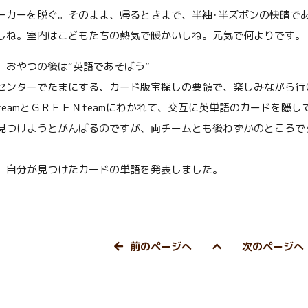
ーカーを脱ぐ。そのまま、帰るときまで、半袖･半ズボンの快晴で
しね。室内はこどもたちの熱気で暖かいしね。元気で何よりです。
おやつの後は“英語であそぼう”
センターでたまにする、カード版宝探しの要領で、楽しみながら行
teamとＧＲＥＥＮteamにわかれて、交互に英単語のカードを隠
見つけようとがんばるのですが、両チームとも後わずかのところで
、自分が見つけたカードの単語を発表しました。
前のページへ
次のページへ