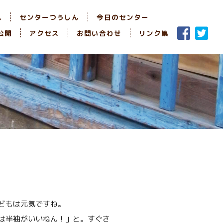
ム
センターつうしん
今日のセンター
公開
アクセス
お問い合わせ
リンク集
どもは元気ですね。
は半袖がいいねん！」と。すぐさ