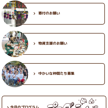
4月 (25)
2月 (24)
7月 (31)
5月 (28)
3月 (26)
1月 (23)
6月 (35)
4月 (26)
2月 (25)
寄付のお願い
5月 (30)
3月 (30)
1月 (25)
2月 (32)
1月 (30)
物資支援のお願い
ゆかいな
仲間たち募集
今月のプログラム