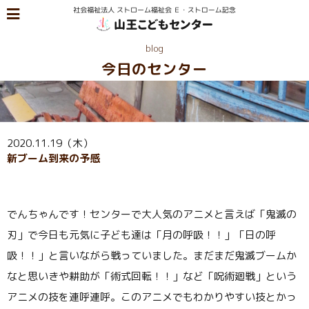
blog
今日のセンター
2020.11.19（木）
新ブーム到来の予感
でんちゃんです！センターで大人気のアニメと言えば「鬼滅の
刃」で今日も元気に子ども達は「月の呼吸！！」「日の呼
吸！！」と言いながら戦っていました。まだまだ鬼滅ブームか
なと思いきや耕助が「術式回転！！」など「呪術廻戦」という
アニメの技を連呼連呼。このアニメでもわかりやすい技とかっ