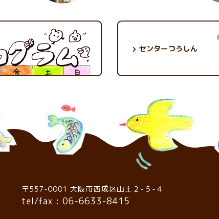
センターつうしん
〒557-0001 大阪市西成区山王２-５-４
tel/fax : 06-6633-8415