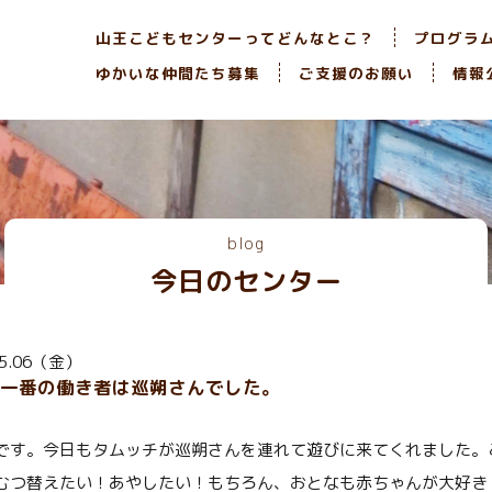
山王こどもセンターってどんなとこ？
プログラ
ゆかいな仲間たち募集
ご支援のお願い
情報
blog
今日のセンター
05.06（金）
、一番の働き者は巡朔さんでした。
です。今日もタムッチが巡朔さんを連れて遊びに来てくれました。
むつ替えたい！あやしたい！もちろん、おとなも赤ちゃんが大好き