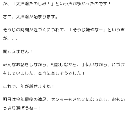
が、「大掃除たのしみ！」という声が多かったのです！
さて、大掃除が始まります。
そうじの時間が近づくにつれて、「そうじ嫌やなー」という声
が、、、
聞こえません！
みんなお話をしながら、相談しながら、手伝いながら、片づけ
をしていました。本当に楽しそうでした！
これで、年が越せますね！
明日は今年最後の遠足、センターもきれいになったし、おもい
っきり遊ぼうねー！