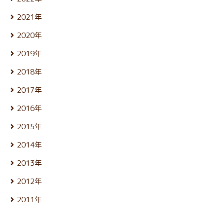
11月 (24)
9月 (24)
7月 (27)
1月 (21)
12月 (26)
10月 (24)
8月 (25)
2021年
6月 (23)
11月 (24)
9月 (24)
7月 (27)
5月 (25)
12月 (26)
10月 (26)
8月 (26)
2020年
6月 (24)
4月 (25)
11月 (24)
9月 (24)
7月 (24)
5月 (24)
12月 (26)
3月 (24)
10月 (25)
8月 (26)
2019年
6月 (26)
4月 (25)
11月 (23)
2月 (21)
9月 (19)
7月 (28)
5月 (27)
12月 (25)
3月 (25)
10月 (27)
1月 (22)
8月 (25)
2018年
6月 (30)
4月 (24)
11月 (24)
2月 (23)
9月 (23)
7月 (24)
5月 (23)
12月 (25)
3月 (26)
10月 (23)
1月 (21)
8月 (26)
2017年
6月 (26)
4月 (25)
11月 (25)
2月 (23)
9月 (23)
7月 (25)
5月 (24)
12月 (26)
3月 (25)
10月 (26)
1月 (24)
8月 (26)
2016年
6月 (25)
4月 (25)
11月 (25)
2月 (22)
9月 (22)
7月 (27)
5月 (23)
12月 (27)
3月 (25)
10月 (25)
1月 (21)
8月 (26)
2015年
6月 (25)
4月 (24)
11月 (24)
2月 (21)
9月 (24)
7月 (26)
5月 (24)
12月 (26)
3月 (25)
10月 (24)
1月 (22)
8月 (26)
2014年
6月 (27)
4月 (24)
11月 (25)
2月 (23)
9月 (23)
7月 (27)
5月 (25)
12月 (26)
3月 (25)
10月 (26)
1月 (22)
8月 (25)
2013年
6月 (27)
4月 (25)
11月 (25)
2月 (23)
9月 (22)
7月 (24)
5月 (28)
12月 (27)
3月 (25)
10月 (25)
1月 (23)
8月 (26)
2012年
6月 (27)
4月 (23)
11月 (26)
2月 (23)
9月 (23)
7月 (27)
5月 (24)
12月 (25)
3月 (26)
10月 (28)
1月 (23)
8月 (25)
2011年
6月 (27)
4月 (24)
11月 (25)
2月 (23)
9月 (23)
7月 (28)
5月 (25)
12月 (29)
3月 (26)
10月 (28)
1月 (21)
8月 (26)
6月 (26)