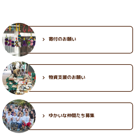
4月 (24)
11月 (30)
2月 (24)
9月 (26)
7月 (28)
5月 (26)
3月 (24)
10月 (33)
1月 (22)
8月 (25)
6月 (28)
4月 (24)
2月 (23)
9月 (34)
7月 (27)
5月 (25)
3月 (25)
1月 (24)
8月 (28)
6月 (29)
4月 (25)
2月 (24)
7月 (31)
5月 (28)
3月 (26)
1月 (23)
6月 (35)
4月 (26)
2月 (25)
寄付のお願い
5月 (30)
3月 (30)
1月 (25)
2月 (32)
1月 (30)
物資支援のお願い
ゆかいな
仲間たち募集