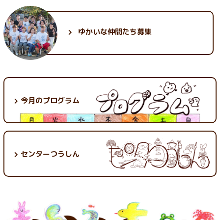
ゆかいな
仲間たち募集
今月のプログラム
センターつうしん