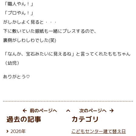
「職人やん！」
「プロやん！」
がしかしよく見ると・・・
下に敷いていた銀紙も一緒にプレスするので、
裏側がしわしわでした(笑)
「なんか、宝石みたいに見えるね」と言ってくれたももちゃん
（幼児）
ありがとう♡
前のページへ
次のページへ
過去の記事
カテゴリ
2026年
こどもセンター建て替え日