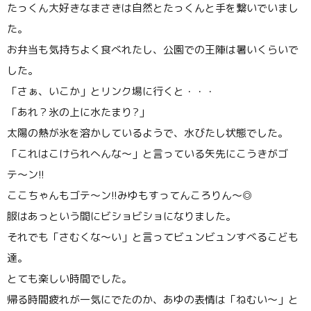
たっくん大好きなまさきは自然とたっくんと手を繋いでいまし
た。
お弁当も気持ちよく食べれたし、公園での王陣は暑いくらいで
した。
「さぁ、いこか」とリンク場に行くと・・・
「あれ？氷の上に水たまり?」
太陽の熱が氷を溶かしているようで、水びたし状態でした。
「これはこけられへんな〜」と言っている矢先にこうきがゴ
テ〜ン!!
ここちゃんもゴテ〜ン!!みゆもすってんころりん〜◎
服はあっという間にビショビショになりました。
それでも「さむくな〜い」と言ってビュンビュンすべるこども
達。
とても楽しい時間でした。
帰る時間疲れが一気にでたのか、あゆの表情は「ねむい〜」と