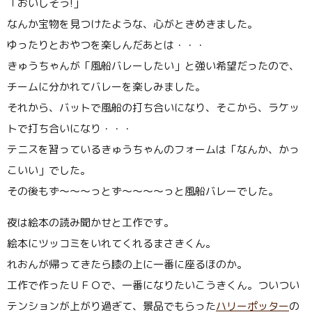
「おいしそう!」
なんか宝物を見つけたような、心がときめきました。
ゆったりとおやつを楽しんだあとは・・・
きゅうちゃんが「風船バレーしたい」と強い希望だったので、
チームに分かれてバレーを楽しみました。
それから、バットで風船の打ち合いになり、そこから、ラケッ
トで打ち合いになり・・・
テニスを習っているきゅうちゃんのフォームは「なんか、かっ
こいい」でした。
その後もず〜〜〜っとず〜〜〜〜っと風船バレーでした。
夜は絵本の読み聞かせと工作です。
絵本にツッコミをいれてくれるまさきくん。
れおんが帰ってきたら膝の上に一番に座るほのか。
工作で作ったＵＦＯで、一番になりたいこうきくん。ついつい
テンションが上がり過ぎて、景品でもらった
ハリーポッター
の