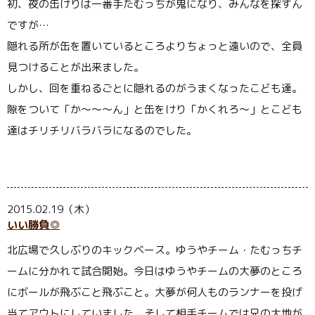
初、夜の缶けりは一番手たむっちが鬼になり、みんなを探すん
ですが…
隠れる所が缶を置いているところよりちょっと遠いので、全員
見つけることが出来ました。
しかし、回を重ねるごとに隠れるのがうまくなったこども達。
隙をついて「か〜〜〜ん」と缶をけり「かくれろ〜」とこども
達はチリチリバラバラになるのでした。
2015.02.19（木）
いい勝負◎
北広場で久しぶりのキックベース。ゆうやチーム・たむっちチ
ームに分かれて試合開始。今日はゆうやチームの大夢のところ
にボールが飛ぶこと飛ぶこと。大夢が何人ものランナーを投げ
当てアウトにしていました。そして相手チームでは兄の大地が