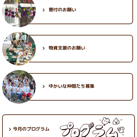
1月 (23)
6月 (35)
4月 (26)
2月 (25)
寄付のお願い
5月 (30)
3月 (30)
1月 (25)
2月 (32)
1月 (30)
物資支援のお願い
ゆかいな
仲間たち募集
今月のプログラム