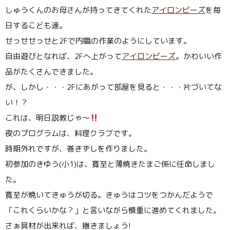
しゅうくんのお母さんが持ってきてくれた
アイロンビーズ
を毎
日するこども達。
せっせせっせと2Fで内職の作業のようにしています。
自由遊びとなれば、2Fへ上がって
アイロンビーズ
。かわいい作
品がたくさんできました。
が、しかし・・・2Fにあがって部屋を見ると・・・片づいてな
い！？
これは、明日説教じゃ〜
夜のプログラムは、料理クラブです。
時期外れですが、巻きずしを作りました。
初参加のきゆう(小1)は、寛至と薄焼きたまご係に任命しまし
た。
寛至が焼いてきゅうが切る。きゅうはコツをつかんだようで
「これくらいかな？」と言いながら慎重に進めてくれました。
さぁ具材が出来れば、捲きましょう!