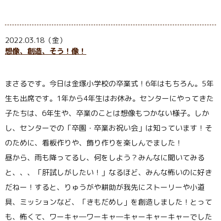
2022.03.18（金）
想像、創造、そう！像！
まさるです。今日は金塚小学校の卒業式！
6
年はもちろん。
5
年
生も出席です。
1
年から
4
年生はお休み。センターにやってきた
子たちは、
6
年生や、卒業のことは想像もつかない様子。しか
し、センターでの「卒園・卒業お祝い会」は知っています！そ
のために、看板作りや、飾り作りを楽しんでました！
昼から、雨も降ってるし、何をしよう？みんなに聞いてみる
と、、、「肝試しがしたい！」なるほど、みんな怖いのに好き
だねー！すると、りゅうがや耕助が我先にストーリーや小道
具、ミッションなど、「きもだめし」を創造しました！とって
も、怖くて、ワーキャ
―
ワーキャ
―
キャーキャーキャーでした