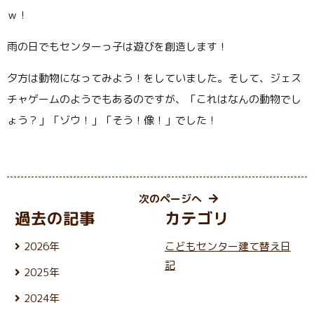
ｗ！
雨の日でもセンターっ子は遊びを創造します！
夕方は動物になってみよう！をしていました。そして、ジェス
チャゲームのようでもあるのですが、「これはなんの動物でし
ょう？」「ゾウ！」「そう！像！」でした！
次のページへ
過去の記事
カテゴリ
2026年
こどもセンター建て替え日
8月 (4)
記
2025年
7月 (25)
12月 (24)
6月 (26)
2024年
11月 (21)
5月 (23)