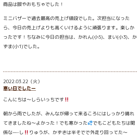
商品は服やおもちゃでした！
ミニバザーで過去最高の売上げ値段でした。次担当になった
ら、今日の売上げよりも高くいけるように頑張ります。楽しか
ったです！ちなみに今日の担当は、かれん
(
小
5)
、まい
(
小
3)
、か
ずま
(
小
1)
でした。
2022.03.22（火）
寒い日でしたー
こんにちは～しらいっちです
朝から雨でしたが、みんなが帰って来るころにはしっかり晴れ
てきましたね～よかった！でも寒かった
でもこどもたちは関
係な
—-
し
りゅうが、かずきは半そでで外走り回ってた～