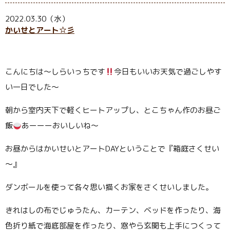
2022.03.30（水）
かいせとアート☆彡
こんにちは～しらいっちです
今日もいいお天気で過ごしやす
い一日でした～
朝から室内天下で軽くヒートアップし、とこちゃん作のお昼ご
飯
あーーーおいしいね～
お昼からはかいせいとアートDAYということで『箱庭さくせい
～』
ダンボールを使って各々思い描くお家をさくせいしました。
きれはしの布でじゅうたん、カーテン、ベッドを作ったり、海
色折り紙で海底部屋を作ったり、窓やら玄関も上手につくって