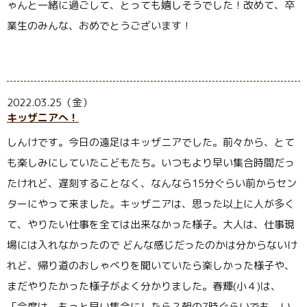
ゃんと一緒に過ごして、とっても嬉しそうでした！改めて、卒
業生のみんな、おめでとうございます！
2022.03.25（金）
キッザニアへ！
しんけです。今日の遠足はキッザニアでした。前々から、とて
も楽しみにしていたこどもたち。いつもより早い集合時間だっ
たけれど、遅刻することなく、なんなら
15
分ぐらい前からセン
ターにやって来ました。キッザニアは、思った以上に人が多く
て、やりたい仕事を全ては出来なかった様子。大人は、仕事現
場には入れなかったので どんな感じだったのかは分からないけ
れど、帰り道のおしゃべりを聞いていたら楽しかった様子や、
まだやりたかった様子がよく分かりました。春輝
(
小４
)
は、
「今度は、もっと早い集合にしたら？朝の
7
時ぐらいでも、い