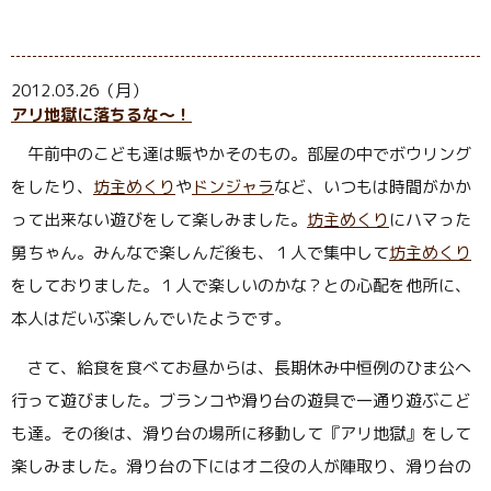
2012.03.26（月）
アリ地獄に落ちるな〜！
午前中のこども達は賑やかそのもの。部屋の中でボウリング
をしたり、
坊主めくり
や
ドンジャラ
など、いつもは時間がかか
って出来ない遊びをして楽しみました。
坊主めくり
にハマった
勇ちゃん。みんなで楽しんだ後も、１人で集中して
坊主めくり
をしておりました。１人で楽しいのかな？との心配を他所に、
本人はだいぶ楽しんでいたようです。
さて、給食を食べてお昼からは、長期休み中恒例のひま公へ
行って遊びました。ブランコや滑り台の遊具で一通り遊ぶこど
も達。その後は、滑り台の場所に移動して『アリ地獄』をして
楽しみました。滑り台の下にはオニ役の人が陣取り、滑り台の