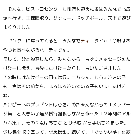
そんな、ビストロセンターも閉店を迎えた後はみんなで北広
場へ行き、王様陣取り、サッカー、ドッチボール、天下で遊び
まくりました。
センターに帰ってくると、みんなで
ティー
タイム！今度はお
やつを食べながらパーティです。
そして、ひと段落したら、みんなから一言ずつメッセージをた
けぴーに伝え、最後にたけぴーからも一言いただきました。
その時にはたけぴーの目には涙。もちろん、もらい泣きの子
も。実はその前から、ほろほろ泣いている子もいましたけど
ね。
たけぴーへのプレゼントは心をこめたみんなからの「メッセー
ジ集」と大きい子達が試行錯誤しながら作った「２年間のアル
バム集」。その２点はあさひ とひろむ から手渡されました。
少し気を取り直して、記念撮影。続いて、「でっかい夢」を歌