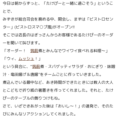
今日は朝からずっと、「たけぴーと一緒に過ごそう」というこ
とで、
みずきが総合司会を務める中、開会し、まずは「ビストロセン
ター」(ビストロスマ○プ風)がオープン!!
そこでは店長のはぎっさんからお客様であるたけぴーのオーダ
ーを聞いて叫びます。
「オーダー！
筑前
煮とみんなでワイワイ食べれる料理〜」
「ウィ、
ムッシュ
！」
という具合に、“
筑前
煮・スパゲッティサラダ・おにぎり・味噌
汁・竜田揚げ＆唐揚”をチームごとに作っていきました。
煮込んでいる最中など、あき時間ができたときには数人の大人
とこどもで折り紙の箸置きを作ってくれました。それと、たけ
ぴーのテーブルの飾りつけもね。
さて、いざできあがった後は「おいし〜！」の連発で、そのた
びにみんなリアクションしてくれました。