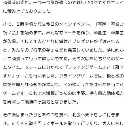
る優芽の姿が。一つ一つ形が違うので難しいはずですがキレイ
に積み上げておりました。
さて、２時半頃からは今日のメインイベント。『卒園・卒業お
祝い会』を始めます。みんなでアーチを作り、卒園生・卒業生
が入場。そして１人ひとりに賞状とプレゼントが手渡される
と、みんなの『将来の夢』などを発表していました。夢に向か
って頑張って行って欲しいですね。その次はお待ちかねのゲー
ムタイム。３チームに分かれて『フライングゲーム』と『誰で
すか』ゲームを行いました。フライングゲームでは、板と板の
間をお題となるものが横切り、その横切った物は何かを当てる
ゲームです。これで大活躍だったのは歩夢。持ち前の動体視力
を発揮して優勝の原動力となりました。
その後はまったりとおやつを食べ、北広へ天下をしに行きま
す。たくさん動き回ってボールを取りに行ったり、大人に対し