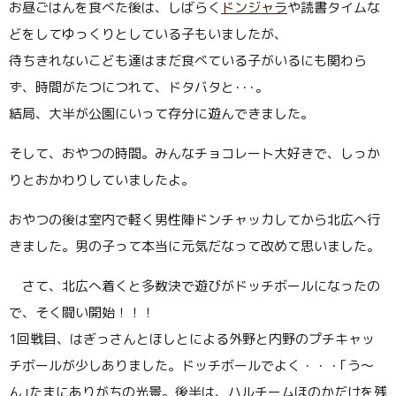
お昼ごはんを食べた後は、しばらく
ドンジャラ
や読書タイムな
どをしてゆっくりとしている子もいましたが、
待ちきれないこども達はまだ食べている子がいるにも関わら
ず、時間がたつにつれて、ドタバタと･･･。
結局、大半が公園にいって存分に遊んできました。
そして、おやつの時間。みんなチョコレート大好きで、しっか
りとおかわりしていましたよ。
おやつの後は室内で軽く男性陣ドンチャッカしてから北広へ行
きました。男の子って本当に元気だなって改めて思いました。
さて、北広へ着くと多数決で遊びがドッチボールになったの
で、そく闘い開始！！！
1回戦目、はぎっさんとほしとによる外野と内野のプチキャッ
チボールが少しありました。ドッチボールでよく・・・｢う〜
ん｣たまにありがちの光景。後半は、ハルチームほのかだけを残