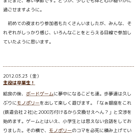
まだまだ、寒い季節です。どうか、少しでも体と心が穏やかに
過ごせますように。
初めての夜まわり参加者もたくさんいましたが、みんな、そ
れぞれがしっかり感じ、いろんなことをとらえる目線で参加し
ていたように思います。
2012.03.23（金）
主役は卒業生！
給食の後、
ボードゲーム
に夢中になるこども達。歩夢達は久し
ぶりに
モノポリー
を出して楽しく遊びます。「なぁ銀座をこれ
(鉄道会社２社)と2000万付けるから交換せえへん？」と交渉を
始めます。ゲームとはいえ、小学生とは思えない会話をしてお
りました。その横で、
モノポリー
のコマを必死に積み上げてい